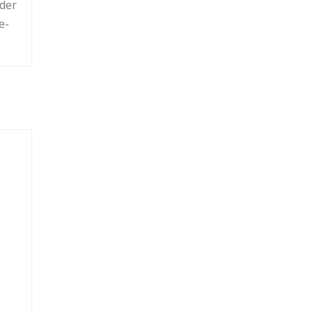
 der
e­