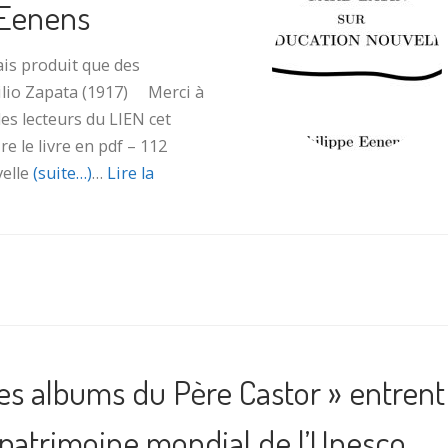
 Eenens
ais produit que des
ilio Zapata (1917) Merci à
es lecteurs du LIEN cet
 le livre en pdf – 112
elle
(suite…)
…
Lire la
es albums du Père Castor » entrent
patrimoine mondial de l’Unesco