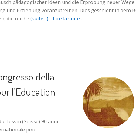
usch päd­ago­gi­scher Ideen und die Erprobung neuer Wege
ng und Erziehung vor­anzutreiben. Dies ge­schieht in dem B
n, die reiche
(suite…)
…
Lire la suite…
Congresso della
our l’Education
 Tessin (Suisse) 90 anni
ternationale pour