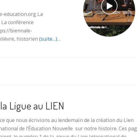
ale-education.org La
u La conférence
ps://biennale-
lièvre, historien
(suite…)
…
la Ligue au LIEN
 ce que nous écrivions au lendemain de la création du Lien
national de l’Éducation Nouvelle sur notre histoire. Ces pa
ient le numéro 1 de la revue du Lien International de