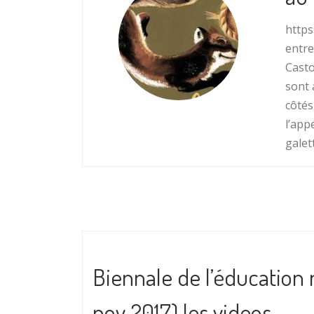
https
entre
Casto
sont 
côtés
l’app
galet
Biennale de l’éducation 
nov 2017) les videos