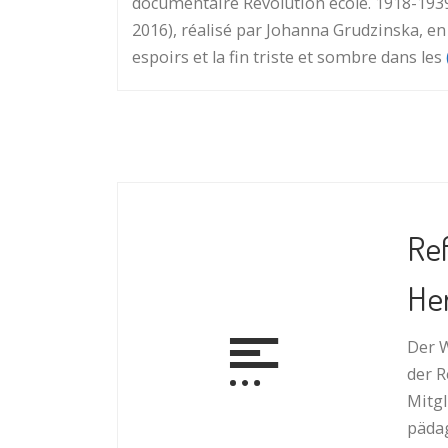
documentaire Révolution école. 1918-1939
2016), réalisé par Johanna Grudzinska, en 
espoirs et la fin triste et sombre dans les
Ref
Her
Der W
der 
Mit­g
pädag