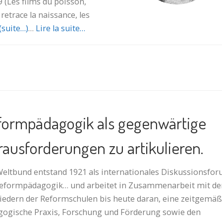
 (Les films du poisson,
retrace la naissance, les
(suite…)
…
Lire la suite…
ormpädagogik als ge­gen­wär­ti­ge
aus­for­de­run­gen zu artikulieren.
eltbund entstand 1921 als in­ter­na­tio­na­les Diskussionsfo
Reformpädagogik… und arbeitet in Zusammenarbeit mit de
lie­dern der Reformschulen bis heute daran, eine zeit­ge­mä
ogische Praxis, For­schung und Förderung sowie den