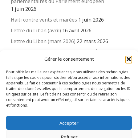
parlementaires du Parlement européen
1 juin 2026
Haïti contre vents et marées
1 juin 2026
Lettre du Liban (avril)
16 avril 2026
Lettre du Liban (mars 2026)
22 mars 2026
La revue « Educateur » décapitée ? L’Éducation
Gérer le consentement
nouvelle et ses liens avec la revue du Syndicat
suisse des enseignants….
Pour offrir les meilleures expériences, nous utilisons des technologies
16 mars 2026
telles que les cookies pour stocker et/ou accéder aux informations des
appareils. Le fait de consentir à ces technologies nous permettra de
traiter des données telles que le comportement de navigation ou les ID
uniques sur ce site. Le fait de ne pas consentir ou de retirer son
consentement peut avoir un effet négatif sur certaines caractéristiques
et fonctions.
© 2026
Le LIEN international d'éducation nouvelle
– Tous
Accepter
droits réservés
Propulsé par
WP
– Réalisé avec the
Thème Customizr
Refuser