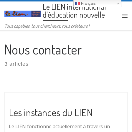
Français
Le LIEN international
Passer au contenu
d'éducation nouvelle
Me
Tous capables, tous chercheurs, tous créateurs !
Nous contacter
3 articles
Les instances du LIEN
Le LIEN fonctionne actuellement à travers un