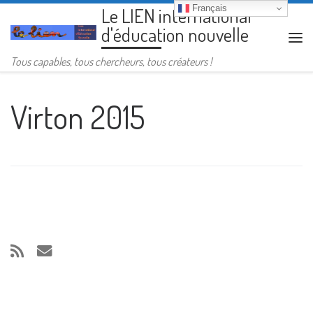
Français
Le LIEN international
Passer au contenu
d'éducation nouvelle
Me
Tous capables, tous chercheurs, tous créateurs !
Virton 2015