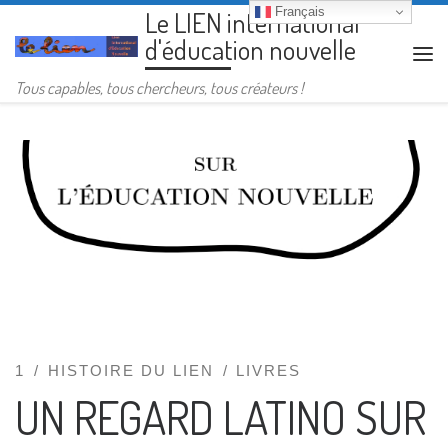
Français
Le LIEN international
Passer au contenu
d'éducation nouvelle
Me
Tous capables, tous chercheurs, tous créateurs !
1
HISTOIRE DU LIEN
LIVRES
UN REGARD LATINO SUR