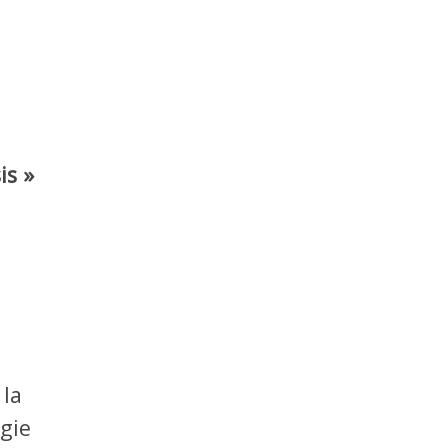
is »
 la
gie