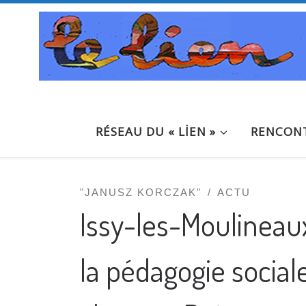
Passer au contenu
RÉSEAU DU « LİEN »
RENCONT
"JANUSZ KORCZAK"
ACTU
Issy-les-Moulineaux
la pédagogie sociale