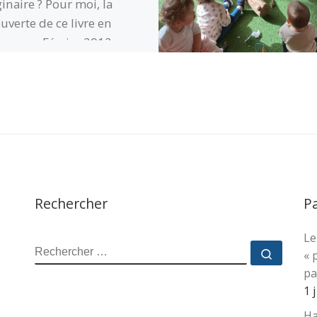
inaire ? Pour moi, la
uverte de ce livre en
gne, en Février 2012,
oqua un choc
ionnel. Que l’on ne s’y
pe pas, mes amies des
 (Mouvement de
tisme polonais fortement
iré par les
(suite…)
…
Lire
uite…
Rechercher
P
Le
RECHERCHER
Recher
« 
pa
1 
Ha