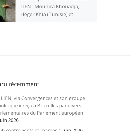
LIEN : Mounira Khouadja,
Heger Khia (Tunisie) et
Ghoussonne Wahoud (Liban)
Lire le programme
Programme Erasmus
novembre 2025- 2 copie Le
témoignage d’Isabelle Lardon
du GFEN Cela a permis
d’analyser et comparer ce qui
se passe dans nos deux pays,
aru récemment
de trouver quoi
(suite…)
…
Lire
la suite…
 LIEN, via Convergences et son groupe
cher …
politique » reçu à Bruxelles par divers
rlementaires du Parlement européen
juin 2026
ïti contre vents et marées
1 juin 2026