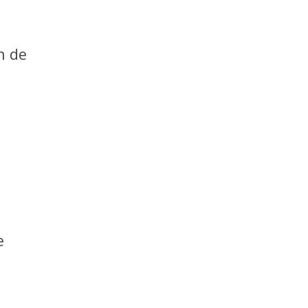
n de
e