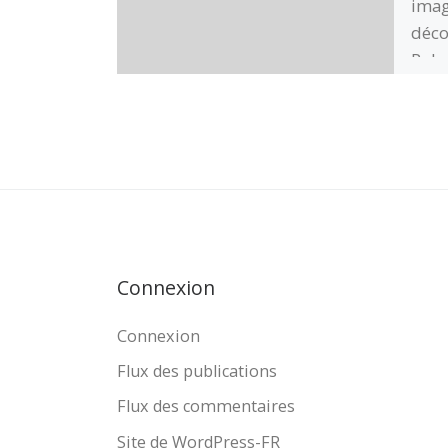
imag
déco
Polo
prov
émot
trom
ZHP
scou
insp
la s
Connexion
Connexion
Flux des publications
Flux des commentaires
Site de WordPress-FR