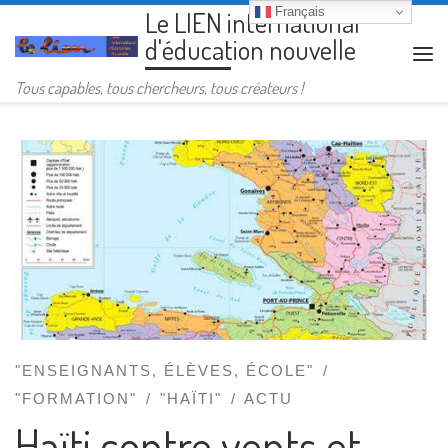
Français
Le LIEN international
Passer au contenu
d'éducation nouvelle
Me
Tous capables, tous chercheurs, tous créateurs !
"ENSEIGNANTS, ÉLÈVES, ÉCOLE"
"FORMATION"
"HAÏTI"
ACTU
Haïti contre vents et