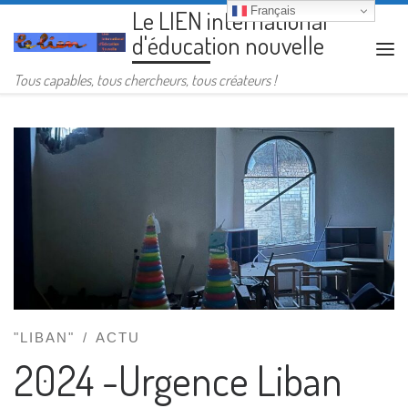
Français
Le LIEN international
Passer au contenu
d'éducation nouvelle
Me
Tous capables, tous chercheurs, tous créateurs !
"LIBAN"
ACTU
2024 -Urgence Liban