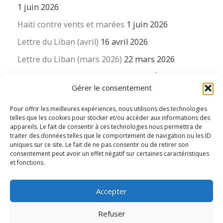
1 juin 2026
Haïti contre vents et marées
1 juin 2026
Lettre du Liban (avril)
16 avril 2026
Lettre du Liban (mars 2026)
22 mars 2026
La revue « Educateur » décapitée ? L’Éducation
Gérer le consentement
nouvelle et ses liens avec la revue du Syndicat
suisse des enseignants….
Pour offrir les meilleures expériences, nous utilisons des technologies
16 mars 2026
telles que les cookies pour stocker et/ou accéder aux informations des
appareils. Le fait de consentir à ces technologies nous permettra de
traiter des données telles que le comportement de navigation ou les ID
uniques sur ce site. Le fait de ne pas consentir ou de retirer son
consentement peut avoir un effet négatif sur certaines caractéristiques
et fonctions.
© 2026
Le LIEN international d'éducation nouvelle
– Tous
Accepter
droits réservés
Propulsé par
WP
– Réalisé avec the
Thème Customizr
Refuser