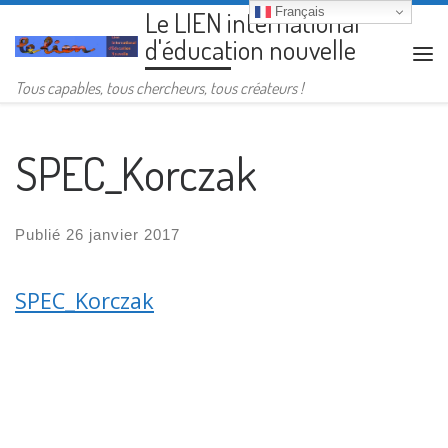
Français
Le LIEN international
Passer au contenu
d'éducation nouvelle
Me
Tous capables, tous chercheurs, tous créateurs !
SPEC_Korczak
Publié
26 janvier 2017
SPEC_Korczak