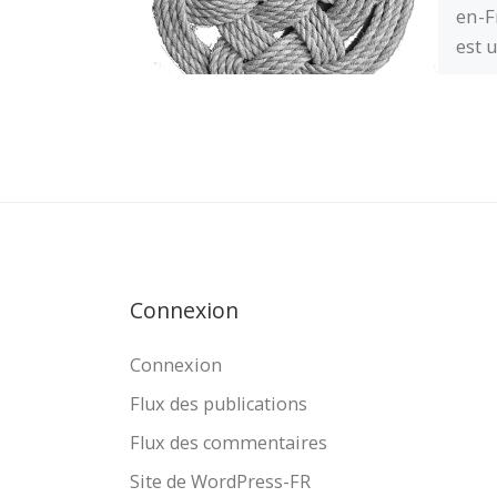
en-F
est u
mail
marg
aux 
poin
GFEN
nouv
d’el
déve
Connexion
des
Connexion
Flux des publications
Flux des commentaires
Site de WordPress-FR