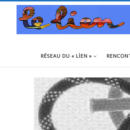
Passer au contenu
RÉSEAU DU « LİEN »
RENCONT