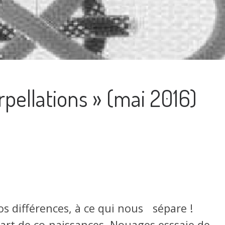
pellations » (mai 2016)
os différences, à ce qui nous sépare !
part de co-naissances. Nouages esssaie de