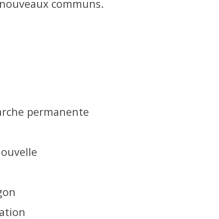
de nouveaux communs.
arche permanente
Nouvelle
gon
mation