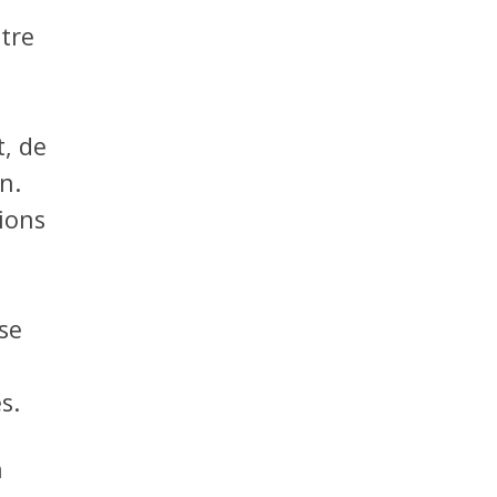
tre
t, de
n.
tions
se
s.
n