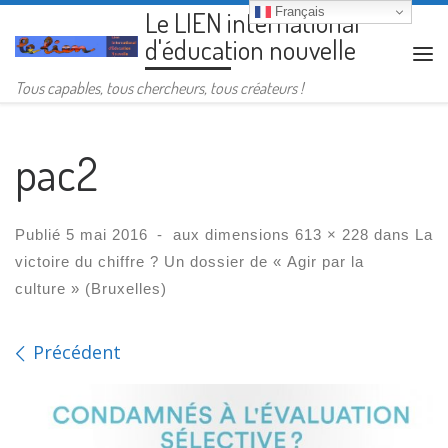
Français
Le LIEN international
Passer au contenu
d'éducation nouvelle
Me
Tous capables, tous chercheurs, tous créateurs !
pac2
Publié
5 mai 2016
-
aux dimensions
613 × 228
dans
La
victoire du chiffre ? Un dossier de « Agir par la
culture » (Bruxelles)
Navigation des images
Précédent