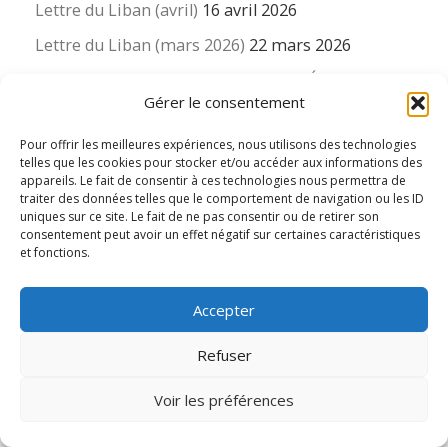
Lettre du Liban (avril)
16 avril 2026
Lettre du Liban (mars 2026)
22 mars 2026
La revue « Educateur » décapitée ? L’Éducation
Gérer le consentement
nouvelle et ses liens avec la revue du Syndicat
suisse des enseignants….
Pour offrir les meilleures expériences, nous utilisons des technologies
16 mars 2026
telles que les cookies pour stocker et/ou accéder aux informations des
appareils. Le fait de consentir à ces technologies nous permettra de
traiter des données telles que le comportement de navigation ou les ID
uniques sur ce site. Le fait de ne pas consentir ou de retirer son
consentement peut avoir un effet négatif sur certaines caractéristiques
et fonctions.
© 2026
Le LIEN international d'éducation nouvelle
– Tous
Accepter
droits réservés
Propulsé par
WP
– Réalisé avec the
Thème Customizr
Refuser
Voir les préférences