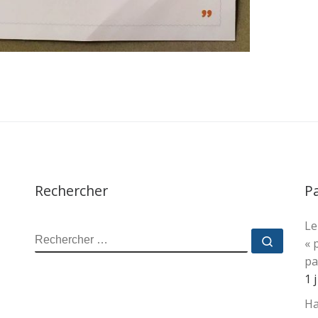
Rechercher
P
Le
RECHERCHER
Recher
« 
pa
1 
Ha