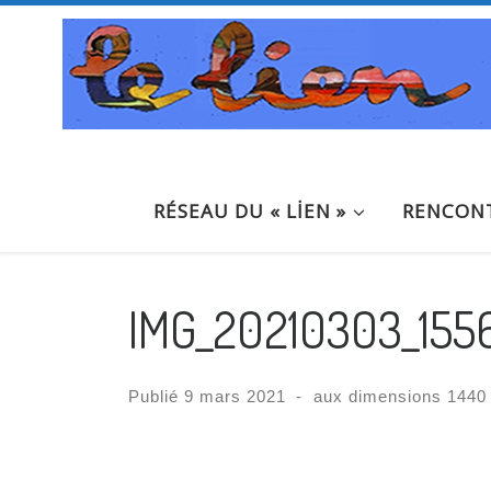
Passer au contenu
RÉSEAU DU « LİEN »
RENCONT
IMG_20210303_155
Publié
9 mars 2021
-
aux dimensions
1440 
Navigation des images