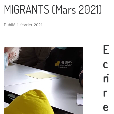
MIGRANTS (Mars 2021)
Publié
1 février 2021
E
c
ri
r
e