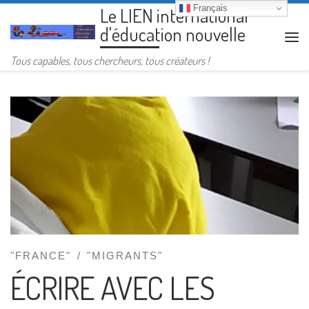
Français
Le LIEN international
Passer au contenu
d'éducation nouvelle
Me
Tous capables, tous chercheurs, tous créateurs !
"FRANCE"
"MIGRANTS"
ÉCRIRE AVEC LES