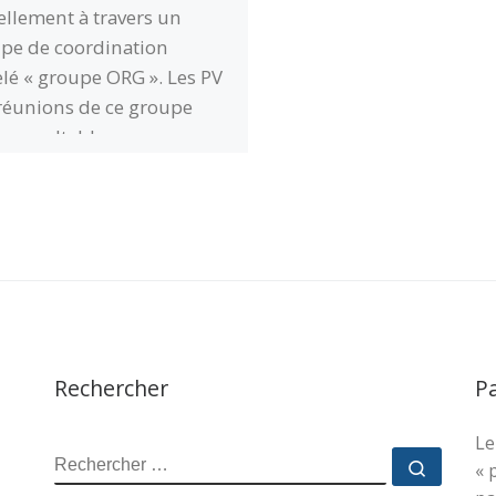
ellement à travers un
pe de coordination
lé « groupe ORG ». Les PV
réunions de ce groupe
 consultables sur
nde. L’hypothèse d’une
cturation sous le statut
e d’AISBL est actuellement
étude.
(suite…)
…
Lire la
e…
Rechercher
P
Le
RECHERCHER
Recher
« 