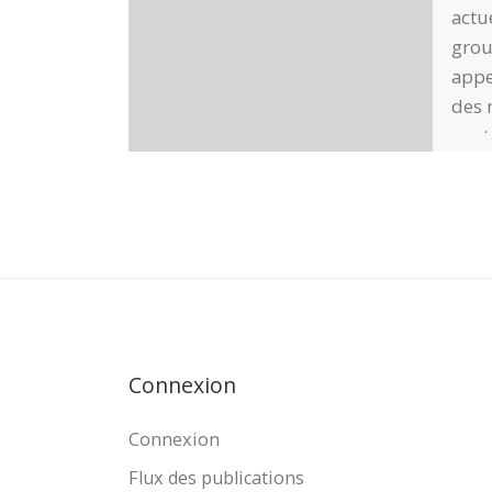
actu
grou
appe
des 
sont
dema
stru
belg
à l’
suit
Connexion
Connexion
Flux des publications