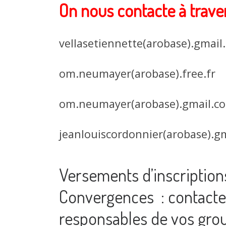
On nous contacte à trav
vellasetiennette(arobase).gmail
om.neumayer(arobase).free.fr
om.neumayer(arobase).gmail.c
jeanlouiscordonnier(arobase).g
Versements d’inscriptions
Convergences : contacter
responsables de vos grou