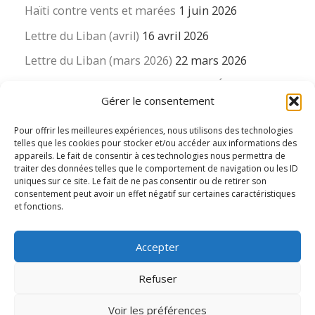
Haïti contre vents et marées
1 juin 2026
Lettre du Liban (avril)
16 avril 2026
Lettre du Liban (mars 2026)
22 mars 2026
La revue « Educateur » décapitée ? L’Éducation
Gérer le consentement
nouvelle et ses liens avec la revue du Syndicat
suisse des enseignants….
Pour offrir les meilleures expériences, nous utilisons des technologies
16 mars 2026
telles que les cookies pour stocker et/ou accéder aux informations des
appareils. Le fait de consentir à ces technologies nous permettra de
traiter des données telles que le comportement de navigation ou les ID
uniques sur ce site. Le fait de ne pas consentir ou de retirer son
consentement peut avoir un effet négatif sur certaines caractéristiques
et fonctions.
© 2026
Le LIEN international d'éducation nouvelle
– Tous
Accepter
droits réservés
Propulsé par
WP
– Réalisé avec the
Thème Customizr
Refuser
Voir les préférences