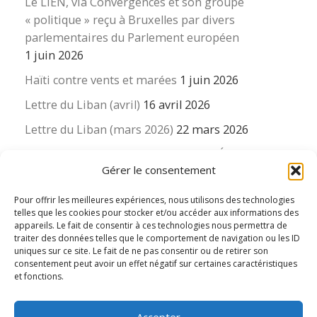
Le LIEN, via Convergences et son groupe
« politique » reçu à Bruxelles par divers
parlementaires du Parlement européen
1 juin 2026
Haïti contre vents et marées
1 juin 2026
Lettre du Liban (avril)
16 avril 2026
Lettre du Liban (mars 2026)
22 mars 2026
La revue « Educateur » décapitée ? L’Éducation
Gérer le consentement
nouvelle et ses liens avec la revue du Syndicat
suisse des enseignants….
Pour offrir les meilleures expériences, nous utilisons des technologies
16 mars 2026
telles que les cookies pour stocker et/ou accéder aux informations des
appareils. Le fait de consentir à ces technologies nous permettra de
traiter des données telles que le comportement de navigation ou les ID
uniques sur ce site. Le fait de ne pas consentir ou de retirer son
consentement peut avoir un effet négatif sur certaines caractéristiques
et fonctions.
© 2026
Le LIEN international d'éducation nouvelle
– Tous
Accepter