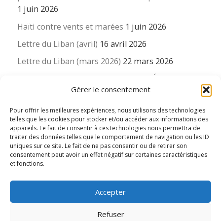
1 juin 2026
Haïti contre vents et marées
1 juin 2026
Lettre du Liban (avril)
16 avril 2026
Lettre du Liban (mars 2026)
22 mars 2026
La revue « Educateur » décapitée ? L’Éducation
Gérer le consentement
nouvelle et ses liens avec la revue du Syndicat
suisse des enseignants….
Pour offrir les meilleures expériences, nous utilisons des technologies
16 mars 2026
telles que les cookies pour stocker et/ou accéder aux informations des
appareils. Le fait de consentir à ces technologies nous permettra de
traiter des données telles que le comportement de navigation ou les ID
uniques sur ce site. Le fait de ne pas consentir ou de retirer son
consentement peut avoir un effet négatif sur certaines caractéristiques
et fonctions.
© 2026
Le LIEN international d'éducation nouvelle
– Tous
Accepter
droits réservés
Propulsé par
WP
– Réalisé avec the
Thème Customizr
Refuser