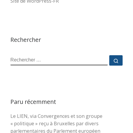
Site de WordPress-FR
Rechercher
RECHERCHER
Reche
Paru récemment
Le LIEN, via Convergences et son groupe
« politique » reçu à Bruxelles par divers
parlementaires du Parlement européen