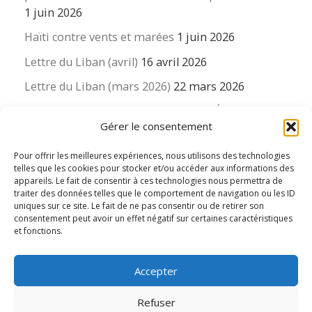
1 juin 2026
Haïti contre vents et marées
1 juin 2026
Lettre du Liban (avril)
16 avril 2026
Lettre du Liban (mars 2026)
22 mars 2026
La revue « Educateur » décapitée ? L’Éducation
Gérer le consentement
nouvelle et ses liens avec la revue du Syndicat
suisse des enseignants….
Pour offrir les meilleures expériences, nous utilisons des technologies
16 mars 2026
telles que les cookies pour stocker et/ou accéder aux informations des
appareils. Le fait de consentir à ces technologies nous permettra de
traiter des données telles que le comportement de navigation ou les ID
uniques sur ce site. Le fait de ne pas consentir ou de retirer son
consentement peut avoir un effet négatif sur certaines caractéristiques
et fonctions.
© 2026
Le LIEN international d'éducation nouvelle
– Tous
Accepter
droits réservés
Propulsé par
WP
– Réalisé avec the
Thème Customizr
Refuser