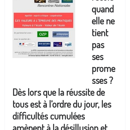
quand
elle ne
tient
pas
ses
prome
sses ?
Dès lors que la réussite de
tous est à l’ordre du jour, les
difficultés cumulées
amènent à la désillusion et