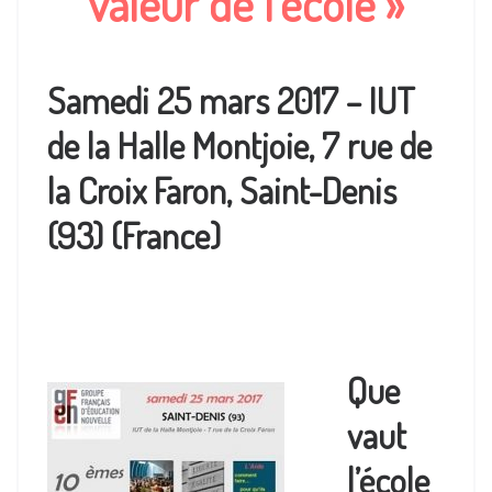
valeur de l’école »
Samedi 25 mars 2017 – IUT
de la Halle Montjoie, 7 rue de
la Croix Faron, Saint-Denis
(93) (France)
Que
vaut
l’école