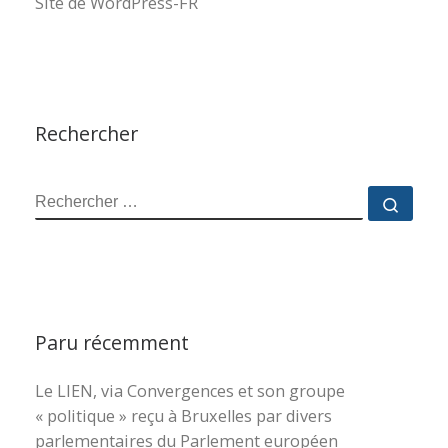
Site de WordPress-FR
Rechercher
RECHERCHER
Reche
Paru récemment
Le LIEN, via Convergences et son groupe
« politique » reçu à Bruxelles par divers
parlementaires du Parlement européen