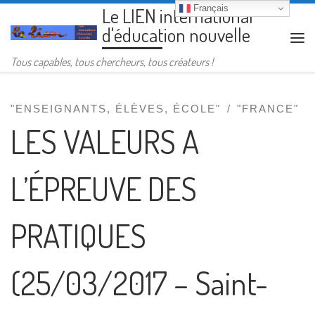
Français
Le LIEN international
Passer au contenu
d'éducation nouvelle
Me
Tous capables, tous chercheurs, tous créateurs !
"ENSEIGNANTS, ÉLÈVES, ÉCOLE"
"FRANCE"
LES VALEURS A
L’ÉPREUVE DES
PRATIQUES
(25/03/2017 – Saint-