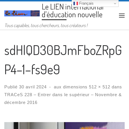
Français
Le LIEN international
Passer au contenu
d'éducation nouvelle
Me
Tous capables, tous chercheurs, tous créateurs !
sdHlQD30BJmFboZRpG
P4–1–fs9e9
Publié
30 avril 2024
-
aux dimensions
512 × 512
dans
TRACeS 228 – Entrer dans le supérieur – Novembre &
décembre 2016
Navigation des images