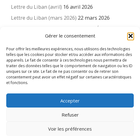
Lettre du Liban (avril)
16 avril 2026
Lettre du Liban (mars 2026)
22 mars 2026
La revue « Educateur » décapitée ? L’Éducation
Gérer le consentement
nouvelle et ses liens avec la revue du Syndicat
suisse des enseignants….
Pour offrir les meilleures expériences, nous utilisons des technologies
16 mars 2026
telles que les cookies pour stocker et/ou accéder aux informations des
appareils. Le fait de consentir à ces technologies nous permettra de
traiter des données telles que le comportement de navigation ou les ID
uniques sur ce site. Le fait de ne pas consentir ou de retirer son
consentement peut avoir un effet négatif sur certaines caractéristiques
et fonctions.
© 2026
Le LIEN international d'éducation nouvelle
– Tous
Accepter
droits réservés
Propulsé par
WP
– Réalisé avec the
Thème Customizr
Refuser
Voir les préférences