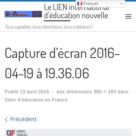
Français
Le LIEN international
Passer au contenu
d'éducation nouvelle
Me
Tous capables, tous chercheurs, tous créateurs !
Capture d’écran 2016-
04-19 à 19.36.06
Publié
19 avril 2016
-
aux dimensions
985 × 189
dans
Sites d’éducation en France
Navigation des images
Précédent