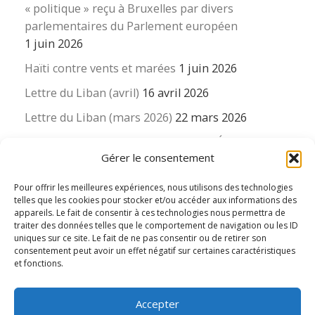
« politique » reçu à Bruxelles par divers
parlementaires du Parlement européen
1 juin 2026
Haïti contre vents et marées
1 juin 2026
Lettre du Liban (avril)
16 avril 2026
Lettre du Liban (mars 2026)
22 mars 2026
La revue « Educateur » décapitée ? L’Éducation
Gérer le consentement
nouvelle et ses liens avec la revue du Syndicat
suisse des enseignants….
Pour offrir les meilleures expériences, nous utilisons des technologies
16 mars 2026
telles que les cookies pour stocker et/ou accéder aux informations des
appareils. Le fait de consentir à ces technologies nous permettra de
traiter des données telles que le comportement de navigation ou les ID
uniques sur ce site. Le fait de ne pas consentir ou de retirer son
consentement peut avoir un effet négatif sur certaines caractéristiques
et fonctions.
© 2026
Le LIEN international d'éducation nouvelle
– Tous
Accepter
droits réservés