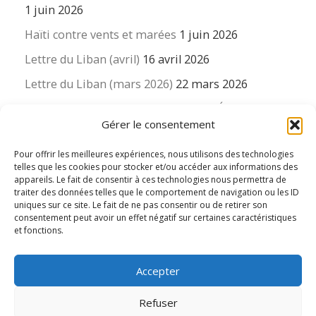
1 juin 2026
Haïti contre vents et marées
1 juin 2026
Lettre du Liban (avril)
16 avril 2026
Lettre du Liban (mars 2026)
22 mars 2026
La revue « Educateur » décapitée ? L’Éducation
Gérer le consentement
nouvelle et ses liens avec la revue du Syndicat
suisse des enseignants….
Pour offrir les meilleures expériences, nous utilisons des technologies
16 mars 2026
telles que les cookies pour stocker et/ou accéder aux informations des
appareils. Le fait de consentir à ces technologies nous permettra de
traiter des données telles que le comportement de navigation ou les ID
uniques sur ce site. Le fait de ne pas consentir ou de retirer son
consentement peut avoir un effet négatif sur certaines caractéristiques
et fonctions.
© 2026
Le LIEN international d'éducation nouvelle
– Tous
Accepter
droits réservés
Propulsé par
WP
– Réalisé avec the
Thème Customizr
Refuser