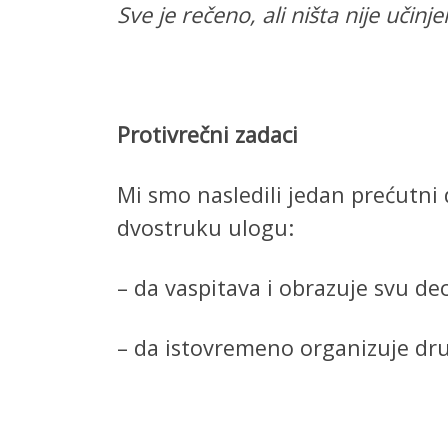
Sve je rečeno, ali ništa nije učinj
Protivrečni zadaci
Mi smo nasledili jedan prećutni 
dvostruku ulogu:
– da vaspitava i obrazuje svu de
– da istovremeno organizuje društ