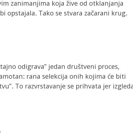
novim zanimanjima koja žive od otklanjanja
 opstajala. Tako se stvara začarani krug.
tajno odigrava” jedan društveni proces,
amotan: rana selekcija onih kojima će biti
tvu”. To razvrstavanje se prihvata jer izgled
a