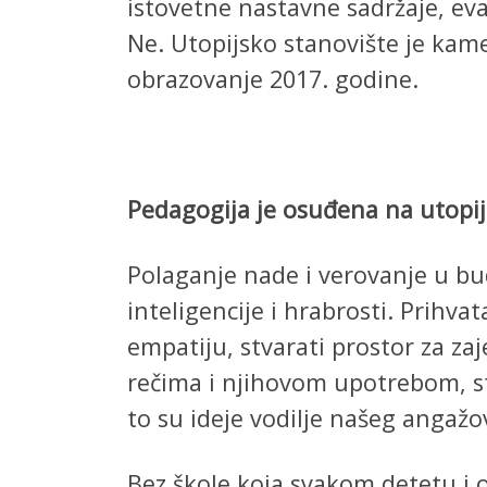
istovetne nastavne sadržaje, eva
Ne. Utopijsko stanovište je kam
obrazovanje 2017. godine.
Pedagogija je osuđena na utopi
Polaganje nade i verovanje u bud
inteligencije i hrabrosti. Prihva
empatiju, stvarati prostor za zaj
rečima i njihovom upotrebom, stv
to su ideje vodilje našeg angažo
Bez škole koja svakom detetu i