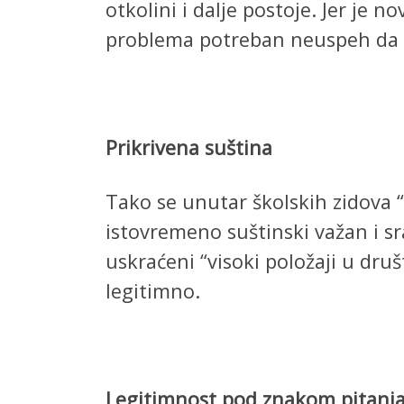
otkolini i dalje postoje. Jer je 
problema potreban neuspeh da bi
Prikrivena suština
Tako se unutar školskih zidova “
istovremeno suštinski važan i sr
uskraćeni “visoki položaji u druš
legitimno.
Legitimnost pod znakom pitanj