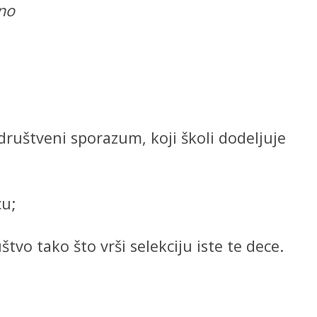
eno
društveni sporazum, koji školi dodeljuje
cu;
vo tako što vrši selekciju iste te dece.