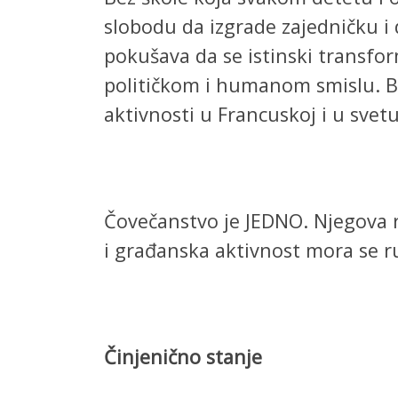
slobodu da izgrade zajedničku i
pokušava da se istinski transfor
političkom i humanom smislu. Bo
aktivnosti u Francuskoj i u svet
Čovečanstvo je JEDNO. Njegova r
i građanska aktivnost mora se 
Činjenično stanje