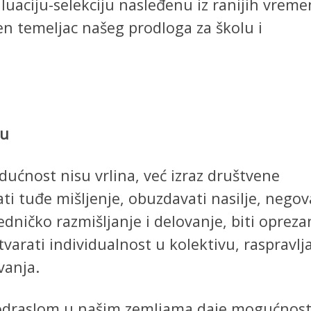
luaciju-selekciju nasleđenu iz ranijih vrem
en temeljac našeg prodloga za školu i
ju
ućnost nisu vrlina, već izraz društvene
tati tuđe mišljenje, obuzdavati nasilje, negov
edničko razmišljanje i delovanje, biti opreza
arati individualnost u kolektivu, raspravlja
vanja.
 odraslom u našim zemljama daje mogućnost