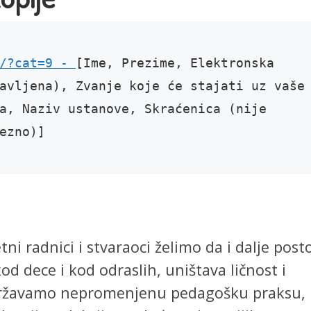
/?cat=9 - 
[Ime, Prezime, Elektronska 
avljena), Zvanje koje će stajati uz vaše 
a, Naziv ustanove, Skraćenica (nije 
ezno)]
tni radnici i stvaraoci želimo da i dalje posto
kod dece i kod odraslih, uništava ličnost i
 održavamo nepromenjenu pedagošku praksu,