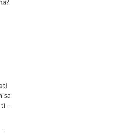
ena?
ati
n sa
ti –
 i