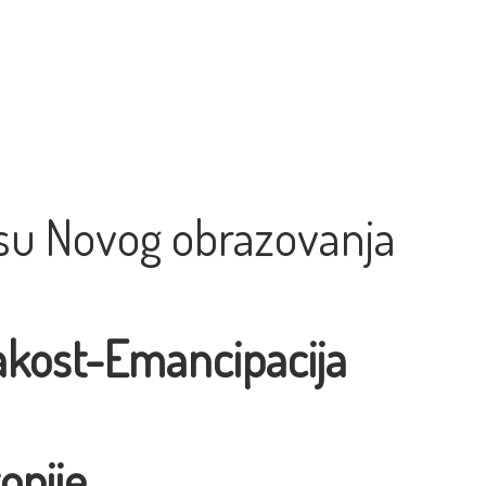
su Novog obrazovanja
kost-Emancipacija
opije