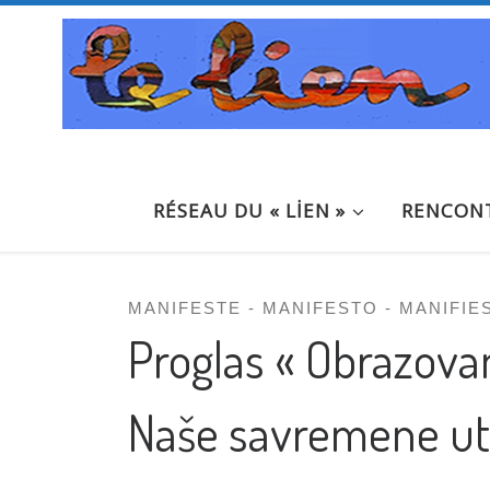
Passer au contenu
RÉSEAU DU « LİEN »
RENCONT
MANIFESTE - MANIFESTO - MANIFIE
Proglas « Obrazov
Naše savremene uto