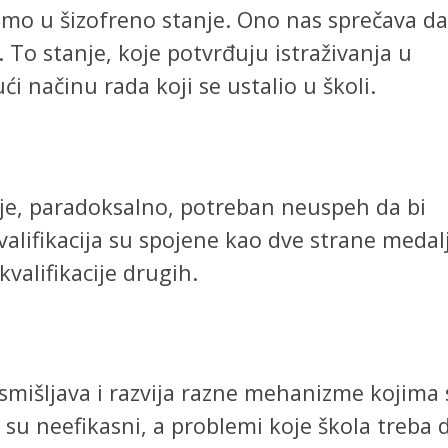
 smo u šizofreno stanje. Ono nas sprečava da
 To stanje, koje potvrđuju istraživanja u
ći načinu rada koji se ustalio u školi.
oj je, paradoksalno, potreban neuspeh da bi
skvalifikacija su spojene kao dve strane medal
kvalifikacije drugih.
smišljava i razvija razne mehanizme kojima 
i su neefikasni, a problemi koje škola treba 