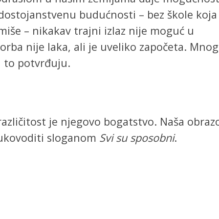
 dostojanstvenu budućnosti – bez škole koja
miše – nikakav trajni izlaz nije moguć u
rba nije laka, ali je uveliko započeta. Mno
u to potvrđuju.
azličitost je njegovo bogatstvo. Naša obraz
rukovoditi sloganom
Svi su sposobni
.