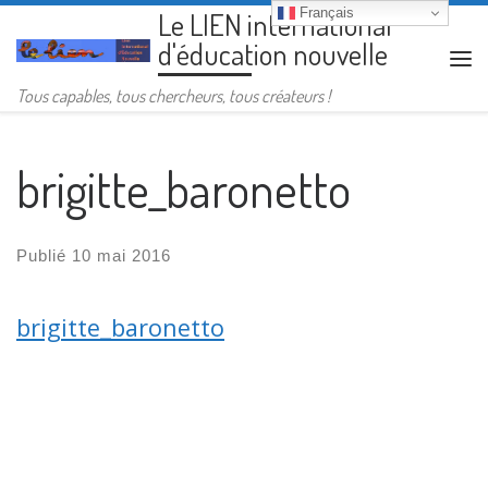
Français
Le LIEN international
Passer au contenu
d'éducation nouvelle
Me
Tous capables, tous chercheurs, tous créateurs !
brigitte_baronetto
Publié
10 mai 2016
brigitte_baronetto