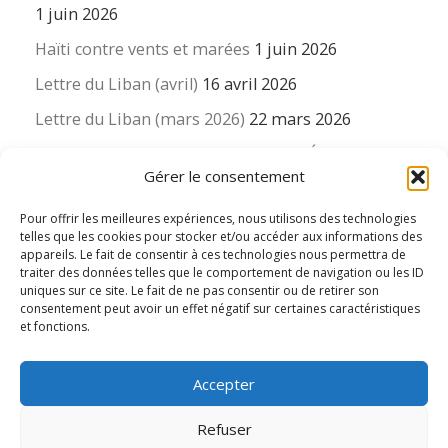
1 juin 2026
Haïti contre vents et marées
1 juin 2026
Lettre du Liban (avril)
16 avril 2026
Lettre du Liban (mars 2026)
22 mars 2026
La revue « Educateur » décapitée ? L’Éducation
Gérer le consentement
nouvelle et ses liens avec la revue du Syndicat
suisse des enseignants….
Pour offrir les meilleures expériences, nous utilisons des technologies
16 mars 2026
telles que les cookies pour stocker et/ou accéder aux informations des
appareils. Le fait de consentir à ces technologies nous permettra de
traiter des données telles que le comportement de navigation ou les ID
uniques sur ce site. Le fait de ne pas consentir ou de retirer son
consentement peut avoir un effet négatif sur certaines caractéristiques
et fonctions.
© 2026
Le LIEN international d'éducation nouvelle
– Tous
Accepter
droits réservés
Propulsé par
WP
– Réalisé avec the
Thème Customizr
Refuser