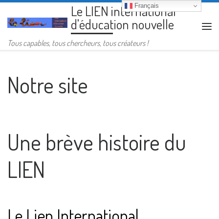
Français
Le LIEN international
Passer au contenu
d'éducation nouvelle
Me
Tous capables, tous chercheurs, tous créateurs !
Notre site
Une brève histoire du
LIEN
Le Lien International