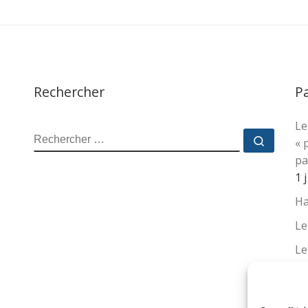
Rechercher
P
Le
RECHERCHER
Recher
« 
pa
1 
Ha
Le
Le
La
no