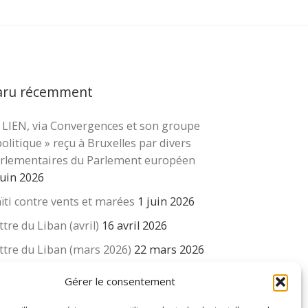
aru récemment
 LIEN, via Convergences et son groupe
cher …
politique » reçu à Bruxelles par divers
rlementaires du Parlement européen
juin 2026
ïti contre vents et marées
1 juin 2026
ttre du Liban (avril)
16 avril 2026
ttre du Liban (mars 2026)
22 mars 2026
 revue « Educateur » décapitée ? L’Éducation
Gérer le consentement
uvelle et ses liens avec la revue du Syndicat