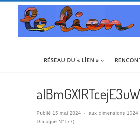
Passer au contenu
RÉSEAU DU « LİEN »
RENCONT
aIBmGX1RTcejE3u
Publié
15 mai 2024
-
aux dimensions
1024 
Dialogue N°177)