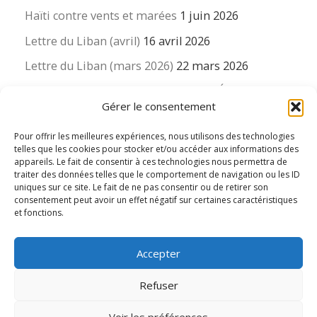
Haïti contre vents et marées
1 juin 2026
Lettre du Liban (avril)
16 avril 2026
Lettre du Liban (mars 2026)
22 mars 2026
La revue « Educateur » décapitée ? L’Éducation
Gérer le consentement
nouvelle et ses liens avec la revue du Syndicat
suisse des enseignants….
Pour offrir les meilleures expériences, nous utilisons des technologies
16 mars 2026
telles que les cookies pour stocker et/ou accéder aux informations des
appareils. Le fait de consentir à ces technologies nous permettra de
traiter des données telles que le comportement de navigation ou les ID
uniques sur ce site. Le fait de ne pas consentir ou de retirer son
consentement peut avoir un effet négatif sur certaines caractéristiques
et fonctions.
© 2026
Le LIEN international d'éducation nouvelle
– Tous
Accepter
droits réservés
Propulsé par
WP
– Réalisé avec the
Thème Customizr
Refuser
Voir les préférences