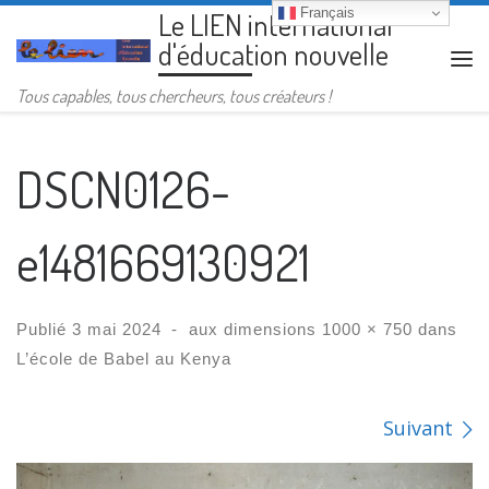
Français
Le LIEN international
Passer au contenu
d'éducation nouvelle
Me
Tous capables, tous chercheurs, tous créateurs !
DSCN0126-
e1481669130921
Publié
3 mai 2024
-
aux dimensions
1000 × 750
dans
L’école de Babel au Kenya
Navigation des images
Suivant