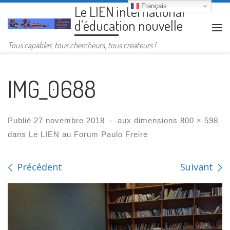
Français
Le LIEN international
Passer au contenu
d'éducation nouvelle
Me
Tous capables, tous chercheurs, tous créateurs !
IMG_0688
Publié
27 novembre 2018
-
aux dimensions
800 × 598
dans
Le LIEN au Forum Paulo Freire
Navigation des images
Précédent
Suivant