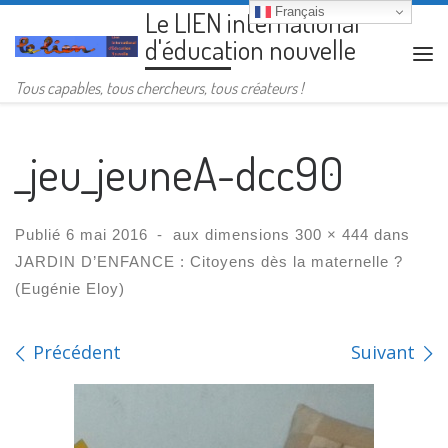
Français
Le LIEN international
Passer au contenu
d'éducation nouvelle
Me
Tous capables, tous chercheurs, tous créateurs !
_jeu_jeuneA-dcc90
Publié
6 mai 2016
-
aux dimensions
300 × 444
dans
JARDIN D’ENFANCE : Citoyens dès la maternelle ?
(Eugénie Eloy)
Navigation des images
Précédent
Suivant