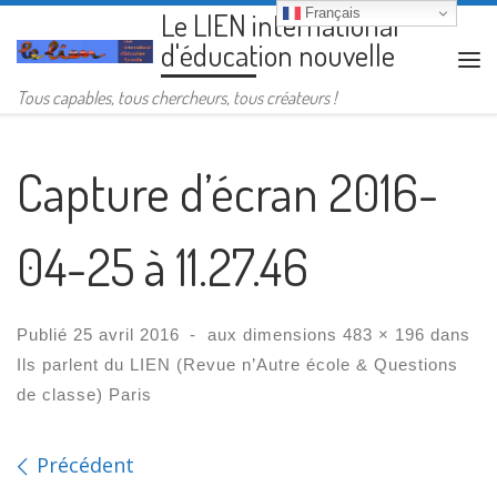
Français
Le LIEN international
Passer au contenu
d'éducation nouvelle
Me
Tous capables, tous chercheurs, tous créateurs !
Capture d’écran 2016-
04-25 à 11.27.46
Publié
25 avril 2016
-
aux dimensions
483 × 196
dans
Ils parlent du LIEN (Revue n’Autre école & Questions
de classe) Paris
Navigation des images
Précédent