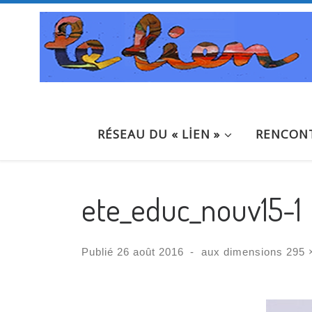
Passer au contenu
RÉSEAU DU « LİEN »
RENCONT
ete_educ_nouv15-1
Publié
26 août 2016
-
aux dimensions
295 
Navigation des images