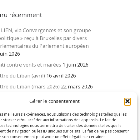
aru récemment
 LIEN, via Convergences et son groupe
cher …
politique » reçu à Bruxelles par divers
rlementaires du Parlement européen
juin 2026
ïti contre vents et marées
1 juin 2026
ttre du Liban (avril)
16 avril 2026
ttre du Liban (mars 2026)
22 mars 2026
 revue « Educateur » décapitée ? L’Éducation
Gérer le consentement
uvelle et ses liens avec la revue du Syndicat
isse des enseignants….
les meilleures expériences, nous utilisons des technologies telles que les
r stocker et/ou accéder aux informations des appareils. Le fait de
 mars 2026
 ces technologies nous permettra de traiter des données telles que le
 de navigation ou les ID uniques sur ce site. Le fait de ne pas consentir
r son consentement peut avoir un effet négatif sur certaines