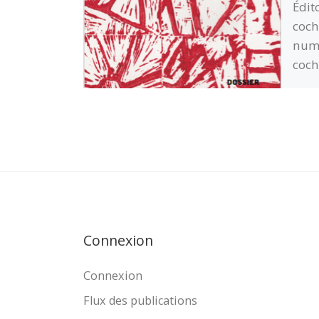
Édit
coch
numé
coch
qui 
corp
post
certa
clas
…
Li
Connexion
Connexion
Flux des publications