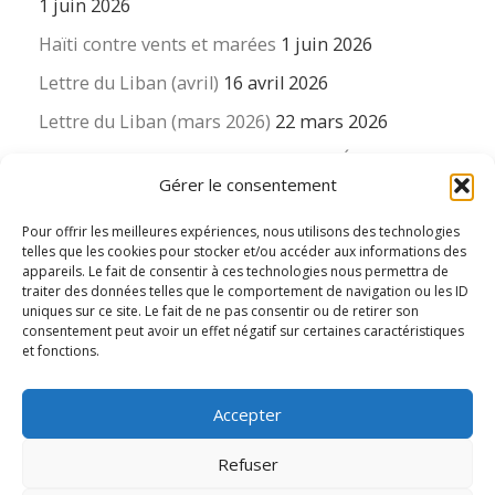
1 juin 2026
Haïti contre vents et marées
1 juin 2026
Lettre du Liban (avril)
16 avril 2026
Lettre du Liban (mars 2026)
22 mars 2026
La revue « Educateur » décapitée ? L’Éducation
Gérer le consentement
nouvelle et ses liens avec la revue du Syndicat
suisse des enseignants….
Pour offrir les meilleures expériences, nous utilisons des technologies
16 mars 2026
telles que les cookies pour stocker et/ou accéder aux informations des
appareils. Le fait de consentir à ces technologies nous permettra de
traiter des données telles que le comportement de navigation ou les ID
uniques sur ce site. Le fait de ne pas consentir ou de retirer son
consentement peut avoir un effet négatif sur certaines caractéristiques
et fonctions.
© 2026
Le LIEN international d'éducation nouvelle
– Tous
Accepter
droits réservés
Propulsé par
WP
– Réalisé avec the
Thème Customizr
Refuser