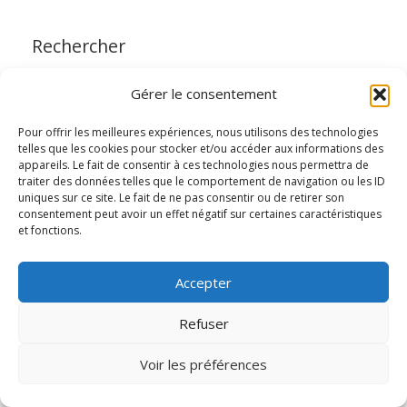
Rechercher
Gérer le consentement
RECHERCHER
Reche
Pour offrir les meilleures expériences, nous utilisons des technologies
telles que les cookies pour stocker et/ou accéder aux informations des
appareils. Le fait de consentir à ces technologies nous permettra de
traiter des données telles que le comportement de navigation ou les ID
uniques sur ce site. Le fait de ne pas consentir ou de retirer son
consentement peut avoir un effet négatif sur certaines caractéristiques
et fonctions.
Paru récemment
Le LIEN, via Convergences et son groupe
Accepter
« politique » reçu à Bruxelles par divers
Refuser
parlementaires du Parlement européen
1 juin 2026
Voir les préférences
Haïti contre vents et marées
1 juin 2026