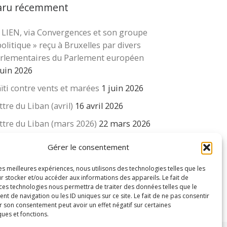
aru récemment
 LIEN, via Convergences et son groupe
cher …
politique » reçu à Bruxelles par divers
rlementaires du Parlement européen
juin 2026
ïti contre vents et marées
1 juin 2026
ttre du Liban (avril)
16 avril 2026
ttre du Liban (mars 2026)
22 mars 2026
 revue « Educateur » décapitée ? L’Éducation
Gérer le consentement
uvelle et ses liens avec la revue du Syndicat
isse des enseignants….
les meilleures expériences, nous utilisons des technologies telles que les
r stocker et/ou accéder aux informations des appareils. Le fait de
 mars 2026
 ces technologies nous permettra de traiter des données telles que le
 de navigation ou les ID uniques sur ce site. Le fait de ne pas consentir
r son consentement peut avoir un effet négatif sur certaines
ques et fonctions.