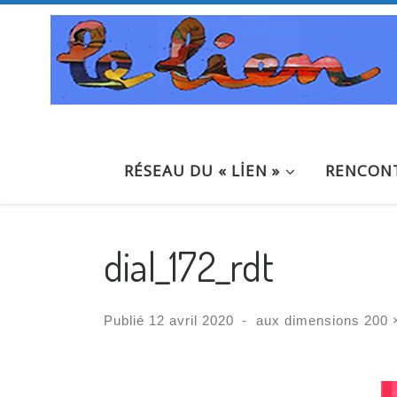
Passer au contenu
RÉSEAU DU « LİEN »
RENCONT
dial_172_rdt
Publié
12 avril 2020
-
aux dimensions
200 
Navigation des images