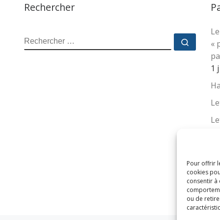
Rechercher
P
Le
RECHERCHER
Recher
« 
pa
1 
Ha
Le
Le
La
no
su
Pour offrir 
cookies pou
16
consentir à
comportement
ou de retire
caractéristi