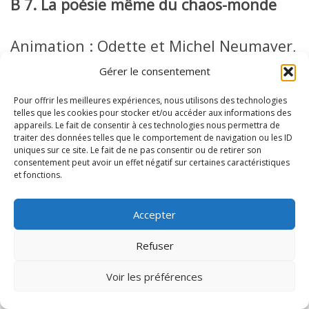
B 7. La poésie même du chaos-monde
Animation : Odette et Michel Neumayer,
GFEN-Provence.
Gérer le consentement
Pour offrir les meilleures expériences, nous utilisons des technologies
Un atelier dans les parages du poète
telles que les cookies pour stocker et/ou accéder aux informations des
appareils. Le fait de consentir à ces technologies nous permettra de
martiniquais Édouard Glissant.
traiter des données telles que le comportement de navigation ou les ID
uniques sur ce site. Le fait de ne pas consentir ou de retirer son
Comment restituer au monde sa
consentement peut avoir un effet négatif sur certaines caractéristiques
complexité et à la pensée, son inévitable
et fonctions.
contingence ?
Accepter
Et si écrire signifiait se donner le temps
de laisser émerger des fenêtres d’ordre
Refuser
dans le «chaos-monde» ?
Voir les préférences
La mise en relation et le réseau par le