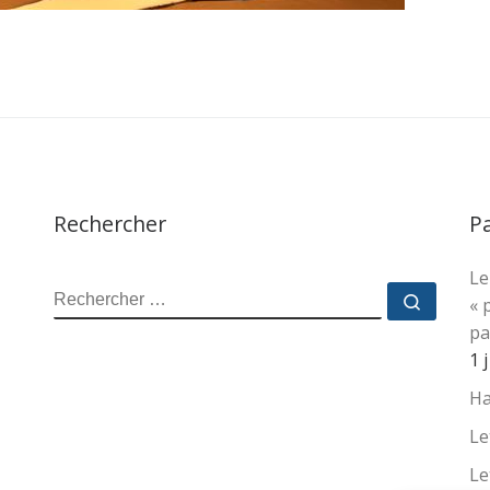
Rechercher
P
Le
RECHERCHER
Recher
« 
pa
1 
Ha
Le
Le