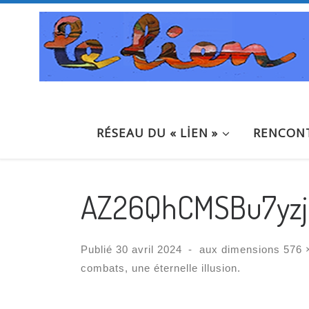
Passer au contenu
RÉSEAU DU « LİEN »
RENCONT
AZ26QhCMSBu7yzj
Publié
30 avril 2024
-
aux dimensions
576 
combats, une éternelle illusion.