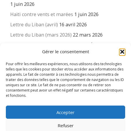
1 juin 2026
Haïti contre vents et marées
1 juin 2026
Lettre du Liban (avril)
16 avril 2026
Lettre du Liban (mars 2026)
22 mars 2026
La revue « Educateur » décapitée ? L’Éducation
Gérer le consentement
nouvelle et ses liens avec la revue du Syndicat
suisse des enseignants….
Pour offrir les meilleures expériences, nous utilisons des technologies
16 mars 2026
telles que les cookies pour stocker et/ou accéder aux informations des
appareils. Le fait de consentir à ces technologies nous permettra de
traiter des données telles que le comportement de navigation ou les ID
uniques sur ce site. Le fait de ne pas consentir ou de retirer son
consentement peut avoir un effet négatif sur certaines caractéristiques
et fonctions.
© 2026
Le LIEN international d'éducation nouvelle
– Tous
Accepter
droits réservés
Propulsé par
WP
– Réalisé avec the
Thème Customizr
Refuser