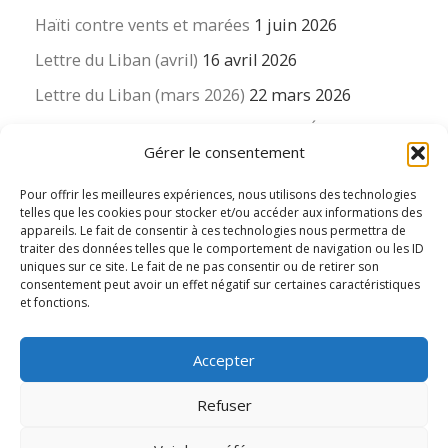
Haïti contre vents et marées
1 juin 2026
Lettre du Liban (avril)
16 avril 2026
Lettre du Liban (mars 2026)
22 mars 2026
La revue « Educateur » décapitée ? L’Éducation
Gérer le consentement
nouvelle et ses liens avec la revue du Syndicat
suisse des enseignants….
Pour offrir les meilleures expériences, nous utilisons des technologies
16 mars 2026
telles que les cookies pour stocker et/ou accéder aux informations des
appareils. Le fait de consentir à ces technologies nous permettra de
traiter des données telles que le comportement de navigation ou les ID
uniques sur ce site. Le fait de ne pas consentir ou de retirer son
consentement peut avoir un effet négatif sur certaines caractéristiques
et fonctions.
© 2026
Le LIEN international d'éducation nouvelle
– Tous
Accepter
droits réservés
Propulsé par
WP
– Réalisé avec the
Thème Customizr
Refuser