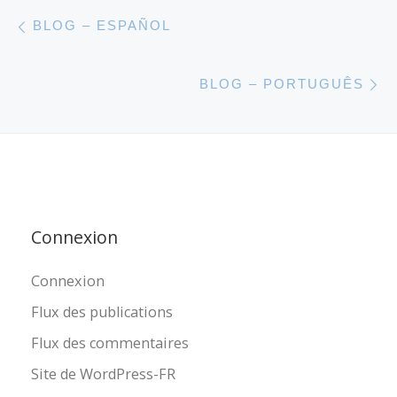
Parcourir les articles
Article précédent
BLOG – ESPAÑOL
A
BLOG – PORTUGUÊS
Connexion
Connexion
Flux des publications
Flux des commentaires
Site de WordPress-FR