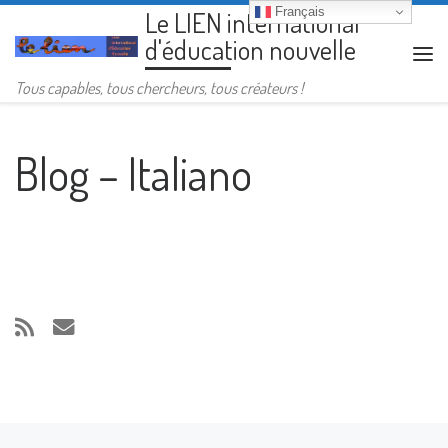
Français
Le LIEN international
Passer au contenu
d'éducation nouvelle
Me
Tous capables, tous chercheurs, tous créateurs !
Blog – Italiano