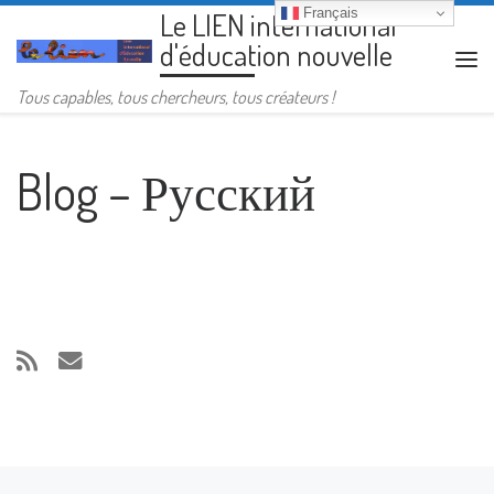
Français
Le LIEN international
Passer au contenu
d'éducation nouvelle
Me
Tous capables, tous chercheurs, tous créateurs !
Blog – Русский