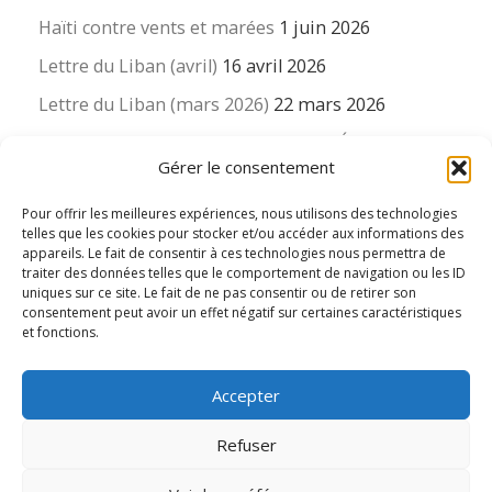
Haïti contre vents et marées
1 juin 2026
Lettre du Liban (avril)
16 avril 2026
Lettre du Liban (mars 2026)
22 mars 2026
La revue « Educateur » décapitée ? L’Éducation
Gérer le consentement
nouvelle et ses liens avec la revue du Syndicat
suisse des enseignants….
Pour offrir les meilleures expériences, nous utilisons des technologies
16 mars 2026
telles que les cookies pour stocker et/ou accéder aux informations des
appareils. Le fait de consentir à ces technologies nous permettra de
traiter des données telles que le comportement de navigation ou les ID
uniques sur ce site. Le fait de ne pas consentir ou de retirer son
consentement peut avoir un effet négatif sur certaines caractéristiques
et fonctions.
© 2026
Le LIEN international d'éducation nouvelle
– Tous
Accepter
droits réservés
Propulsé par
WP
– Réalisé avec the
Thème Customizr
Refuser