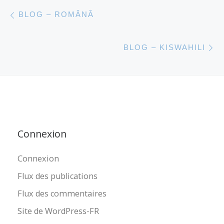
Parcourir les articles
Article précédent
BLOG – ROMÂNĂ
A
BLOG – KISWAHILI
Connexion
Connexion
Flux des publications
Flux des commentaires
Site de WordPress-FR