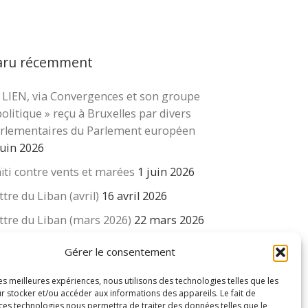
aru récemment
 LIEN, via Convergences et son groupe
cher …
politique » reçu à Bruxelles par divers
rlementaires du Parlement européen
juin 2026
ïti contre vents et marées
1 juin 2026
ttre du Liban (avril)
16 avril 2026
ttre du Liban (mars 2026)
22 mars 2026
 revue « Educateur » décapitée ? L’Éducation
Gérer le consentement
uvelle et ses liens avec la revue du Syndicat
isse des enseignants….
les meilleures expériences, nous utilisons des technologies telles que les
r stocker et/ou accéder aux informations des appareils. Le fait de
 mars 2026
 ces technologies nous permettra de traiter des données telles que le