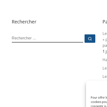
Rechercher
P
Le
RECHERCHER
Recher
« 
pa
1 
Ha
Le
Le
La
no
su
Pour offrir 
cookies pou
16
consentir à