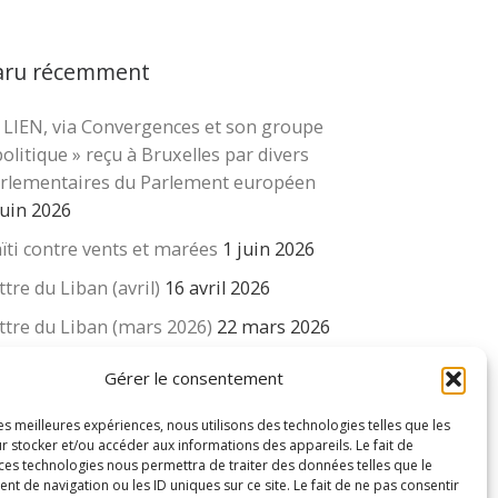
aru récemment
 LIEN, via Convergences et son groupe
cher …
politique » reçu à Bruxelles par divers
rlementaires du Parlement européen
juin 2026
ïti contre vents et marées
1 juin 2026
ttre du Liban (avril)
16 avril 2026
ttre du Liban (mars 2026)
22 mars 2026
 revue « Educateur » décapitée ? L’Éducation
Gérer le consentement
uvelle et ses liens avec la revue du Syndicat
isse des enseignants….
les meilleures expériences, nous utilisons des technologies telles que les
r stocker et/ou accéder aux informations des appareils. Le fait de
 mars 2026
 ces technologies nous permettra de traiter des données telles que le
 de navigation ou les ID uniques sur ce site. Le fait de ne pas consentir