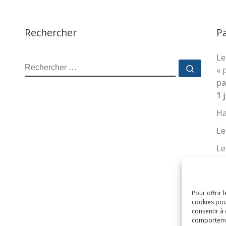
Rechercher
P
Le
RECHERCHER
Recher
« 
pa
1 
Ha
Le
Le
La
no
su
Pour offrir 
cookies pou
16
consentir à
comportement