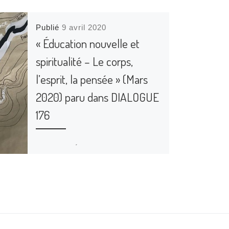
Publié
9 avril 2020
« Éducation nouvelle et
spiritualité – Le corps,
l’esprit, la pensée » (Mars
2020) paru dans DIALOGUE
176
LE SUPPLÉMENT DU LIEN
Éducation nouvelle et
spiritualité Le corps, l’esprit, la
pensée ÉDITO (Extraits) « Tous
capables », « tous
chercheurs », « tous