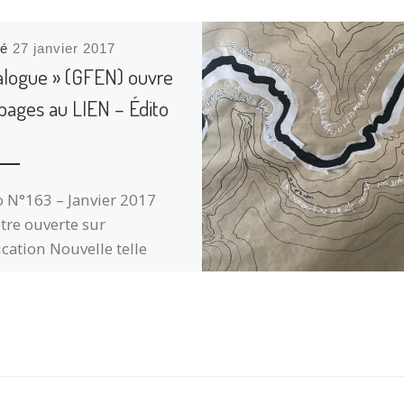
ié
27 janvier 2017
ialogue » (GFEN) ouvre
pages au LIEN – Édito
o N°163 – Janvier 2017
tre ouverte sur
ucation Nouvelle telle
le s’invente et se vit dans
res pays, de Haïti à la
ique, de Russie au
mbourg, d’Italie à la
sie, de Suisse au Kenya et
aroc, cette rubrique