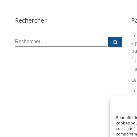
rmais régulière a
bition de nous faire entrer
Rechercher
P
s
(suite…)
…
Lire la suite…
Le
RECHERCHER
Recher
« 
pa
1 
Ha
Le
Le
La
no
su
Pour offrir 
cookies pou
16
consentir à
comportement