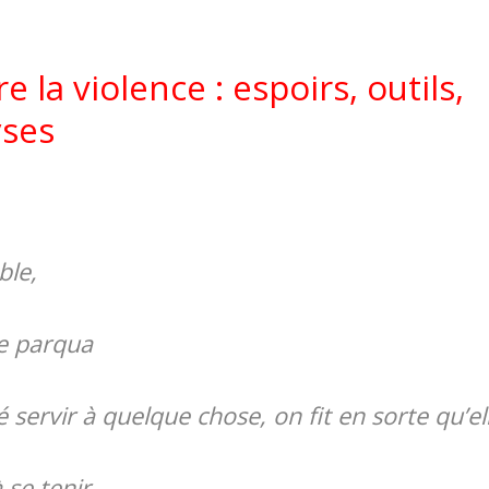
e la violence : espoirs, outils,
yses
ble,
le parqua
é servir à quelque chose, on fit en sorte qu’el
 se tenir