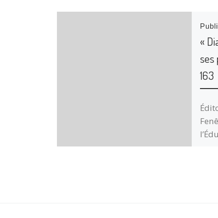
Publ
« D
ses 
163
Édit
Fenê
l’Éd
qu’el
d’aut
Belg
Luxe
Tuni
au M