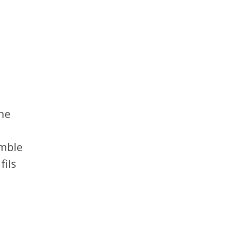
une
emble
fils