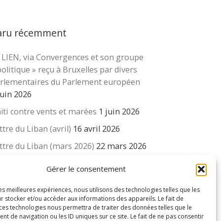
créateurs » est plus qu’une
affirmation. C’est un pari sur
l’être humain. L’Éducation
aru récemment
nouvelle l’a adopté parce que
c’est un levier puissant pour
 LIEN, via Convergences et son groupe
cher …
une éducation qui se soucie
politique » reçu à Bruxelles par divers
rlementaires du Parlement européen
du vivant et
(suite…)
…
Lire la
juin 2026
suite…
ïti contre vents et marées
1 juin 2026
ttre du Liban (avril)
16 avril 2026
ttre du Liban (mars 2026)
22 mars 2026
 revue « Educateur » décapitée ? L’Éducation
Gérer le consentement
uvelle et ses liens avec la revue du Syndicat
isse des enseignants….
les meilleures expériences, nous utilisons des technologies telles que les
r stocker et/ou accéder aux informations des appareils. Le fait de
 mars 2026
 ces technologies nous permettra de traiter des données telles que le
 de navigation ou les ID uniques sur ce site. Le fait de ne pas consentir