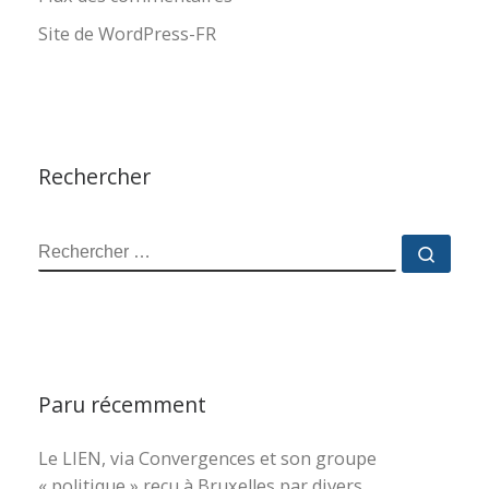
Site de WordPress-FR
Rechercher
RECHERCHER
Reche
Paru récemment
Le LIEN, via Convergences et son groupe
« politique » reçu à Bruxelles par divers