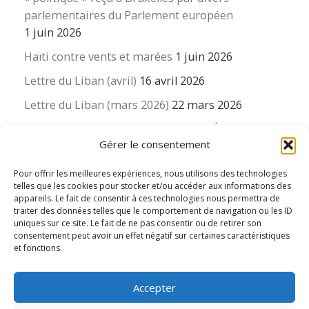
parlementaires du Parlement européen
1 juin 2026
Haïti contre vents et marées
1 juin 2026
Lettre du Liban (avril)
16 avril 2026
Lettre du Liban (mars 2026)
22 mars 2026
La revue « Educateur » décapitée ? L’Éducation
Gérer le consentement
nouvelle et ses liens avec la revue du Syndicat
suisse des enseignants….
Pour offrir les meilleures expériences, nous utilisons des technologies
16 mars 2026
telles que les cookies pour stocker et/ou accéder aux informations des
appareils. Le fait de consentir à ces technologies nous permettra de
traiter des données telles que le comportement de navigation ou les ID
uniques sur ce site. Le fait de ne pas consentir ou de retirer son
consentement peut avoir un effet négatif sur certaines caractéristiques
et fonctions.
© 2026
Le LIEN international d'éducation nouvelle
– Tous
Accepter
droits réservés