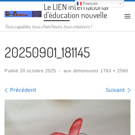
Français
Le LIEN international
Passer au contenu
d'éducation nouvelle
Me
Tous capables, tous chercheurs, tous créateurs !
20250901_181145
Publié
20 octobre 2025
-
aux dimensions
1763 × 2560
Navigation des images
Précédent
Suivant