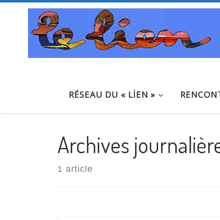
Passer au contenu
RÉSEAU DU « LİEN »
RENCONT
Archives journalièr
1 article