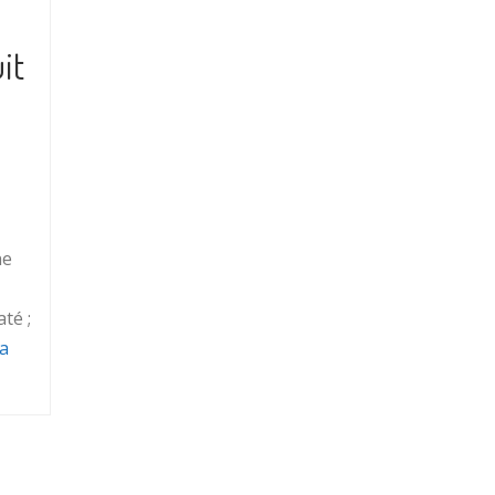
it
me
té ;
la