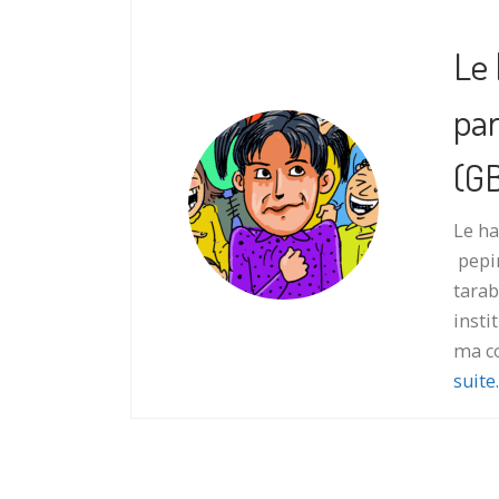
Le 
par
(G
Le ha
pepin
tarab
insti
ma co
suite