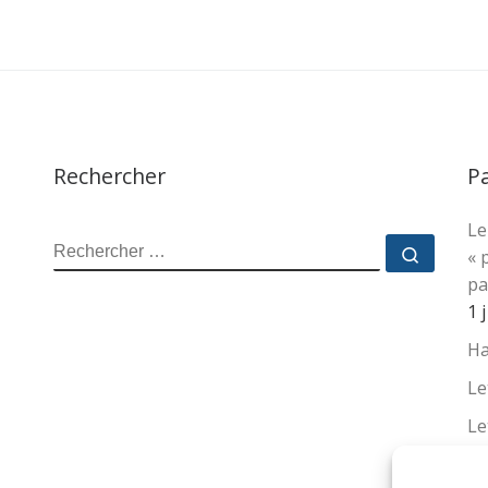
Rechercher
P
Le
RECHERCHER
Recher
« 
pa
1 
Ha
Le
Le
La