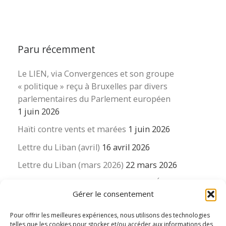
Paru récemment
Le LIEN, via Convergences et son groupe
« politique » reçu à Bruxelles par divers
parlementaires du Parlement européen
1 juin 2026
Haïti contre vents et marées
1 juin 2026
Lettre du Liban (avril)
16 avril 2026
Lettre du Liban (mars 2026)
22 mars 2026
La revue « Educateur » décapitée ? L’Éducation
Gérer le consentement
nouvelle et ses liens avec la revue du Syndicat
suisse des enseignants….
Pour offrir les meilleures expériences, nous utilisons des technologies
16 mars 2026
telles que les cookies pour stocker et/ou accéder aux informations des