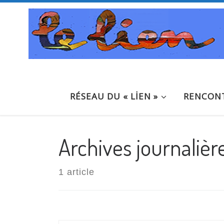
Passer au contenu
RÉSEAU DU « LİEN »
RENCONT
Archives journalièr
1 article