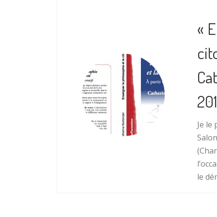
« E
cit
Cat
201
Je le
Salon
(Char
l’occ
le dé