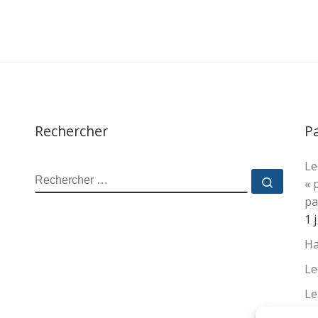
Rechercher
P
Le
RECHERCHER
Recher
« 
pa
1 
Ha
Le
Le