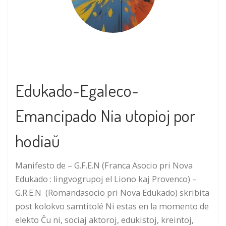
Edukado-Egaleco-
Emancipado Nia utopioj por
hodiaŭ
Manifesto de – G.F.E.N (Franca Asocio pri Nova
Edukado : lingvogrupoj el Liono kaj Provenco) –
G.R.E.N (Romandasocio pri Nova Edukado) skribita
post kolokvo samtitolé Ni estas en la momento de
elekto Ĉu ni, sociaj aktoroj, edukistoj, kreintoj,