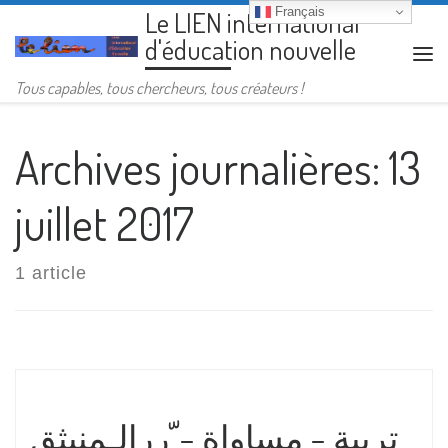
Français
Le LIEN international
Passer au contenu
d'éducation nouvelle
Me
Tous capables, tous chercheurs, tous créateurs !
Archives journalières:
13
juillet 2017
1 article
تربية – مساواة – ّررالـمنبثق