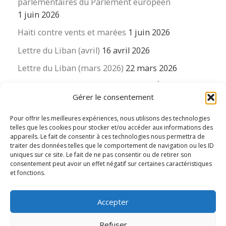
parlementaires du Parlement européen
1 juin 2026
Haïti contre vents et marées
1 juin 2026
Lettre du Liban (avril)
16 avril 2026
Lettre du Liban (mars 2026)
22 mars 2026
La revue « Educateur » décapitée ? L’Éducation
Gérer le consentement
nouvelle et ses liens avec la revue du Syndicat
suisse des enseignants….
Pour offrir les meilleures expériences, nous utilisons des technologies
16 mars 2026
telles que les cookies pour stocker et/ou accéder aux informations des
appareils. Le fait de consentir à ces technologies nous permettra de
traiter des données telles que le comportement de navigation ou les ID
uniques sur ce site. Le fait de ne pas consentir ou de retirer son
consentement peut avoir un effet négatif sur certaines caractéristiques
et fonctions.
© 2026
Le LIEN international d'éducation nouvelle
– Tous
Accepter
droits réservés
Propulsé par
WP
– Réalisé avec the
Thème Customizr
Refuser